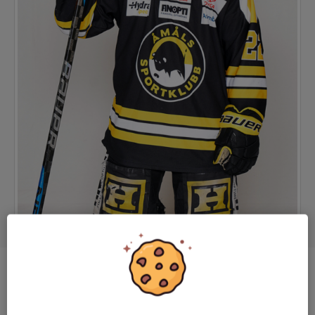
Position
Forward
Ålder
23 år