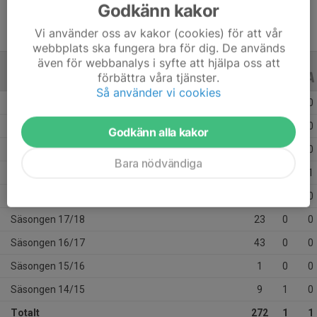
Godkänn kakor
Vi använder oss av kakor (cookies) för att vår
webbplats ska fungera bra för dig. De används
även för webbanalys i syfte att hjälpa oss att
förbättra våra tjänster.
ALLA SERIER
ALLA ÅR
Så använder vi cookies
Säsongen 25/26
31
0
0
Säsongen 24/25
42
0
0
Godkänn alla kakor
Säsongen 23/24
38
0
0
Bara nödvändiga
Säsongen 22/23
44
0
1
Säsongen 18/19
41
0
0
Säsongen 17/18
23
0
0
Säsongen 16/17
43
0
0
Säsongen 15/16
1
0
0
Säsongen 14/15
9
1
0
Totalt
272
1
1