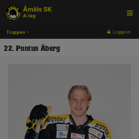
Åmåls SK
A-lag
Logga in
Truppen
22. Pontus Åberg