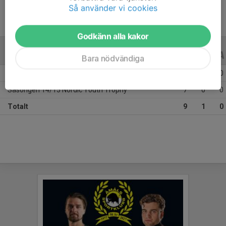
Så använder vi cookies
Godkänn alla kakor
ALLA SERIER
14/15
Bara nödvändiga
Säsongen 14/15 U-13 Div2 Värmland
2
1
0
Säsongen 14/15 Nordic Youth Trophy
7
0
0
Totalt
9
1
0