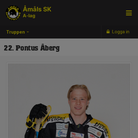
Åmåls SK
A-lag
Logga in
Truppen
22. Pontus Åberg