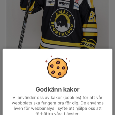
Godkänn kakor
Vi använder oss av kakor (cookies) för att vår
Position
Forward
webbplats ska fungera bra för dig. De används
även för webbanalys i syfte att hjälpa oss att
Ålder
23 år
förbättra våra tjänster.