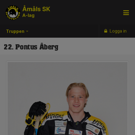
Åmåls SK
A-lag
Logga in
Truppen
22. Pontus Åberg