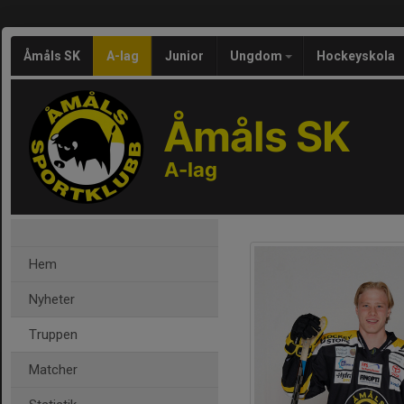
Åmåls SK
A-lag
Junior
Ungdom
Hockeyskola
Åmåls SK
A-lag
Hem
Nyheter
Truppen
Matcher