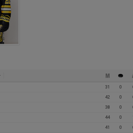
31
0
42
0
38
0
44
0
41
0