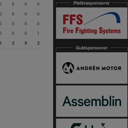
Platinasponsorer
0
0
0
0
0
0
0
0
0
0
0
0
0
0
0
1
1
2
0
2
Guldsponsorer