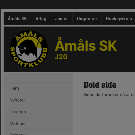
Åmåls SK
A-lag
Junior
Ungdom
Hockeyskola
Åmåls SK
J20
Dold sida
Hem
Sidan du försöker nå är d
Nyheter
Truppen
Matcher