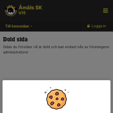
Åmåls SK
U15
Logga in
Till hemsidan
Dold sida
Sidan du försöker nå är dold och kan endast nås av föreningens
administratörer.