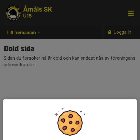
Åmåls SK
U15
Logga in
Till hemsidan
Dold sida
Sidan du försöker nå är dold och kan endast nås av föreningens
administratörer.