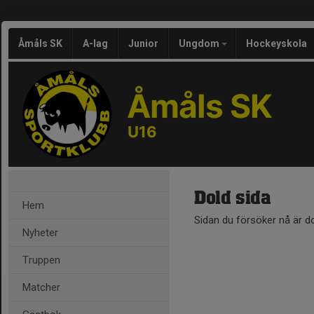
Åmåls SK
A-lag
Junior
Ungdom
Hockeyskola
Åmåls SK
U16
Dold sida
Hem
Sidan du försöker nå är d
Nyheter
Truppen
Matcher