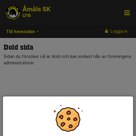
Åmåls SK
U16
Logga in
Till hemsidan
Dold sida
Sidan du försöker nå är dold och kan endast nås av föreningens
administratörer.