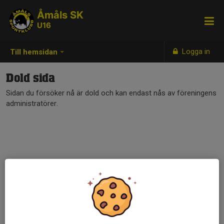
Åmåls SK
U16
Logga in
Till hemsidan
Dold sida
Sidan du försöker nå är dold och kan endast nås av föreningens
administratörer.