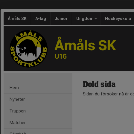
Åmåls SK
A-lag
Junior
Ungdom
Hockeyskola
Åmåls SK
U16
Dold sida
Hem
Sidan du försöker nå är d
Nyheter
Truppen
Matcher