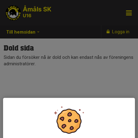
Åmåls SK
U16
Logga in
Till hemsidan
Dold sida
Sidan du försöker nå är dold och kan endast nås av föreningens
administratörer.