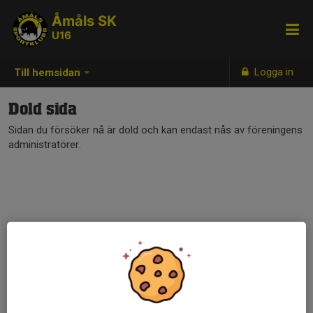
Åmåls SK
U16
Logga in
Till hemsidan
Dold sida
Sidan du försöker nå är dold och kan endast nås av föreningens
administratörer.