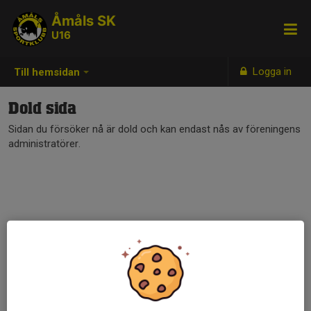
Åmåls SK
U16
Logga in
Till hemsidan
Dold sida
Sidan du försöker nå är dold och kan endast nås av föreningens
administratörer.