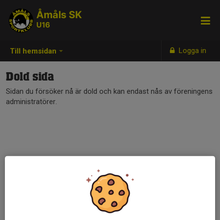
Åmåls SK
U16
Logga in
Till hemsidan
Dold sida
Sidan du försöker nå är dold och kan endast nås av föreningens
administratörer.