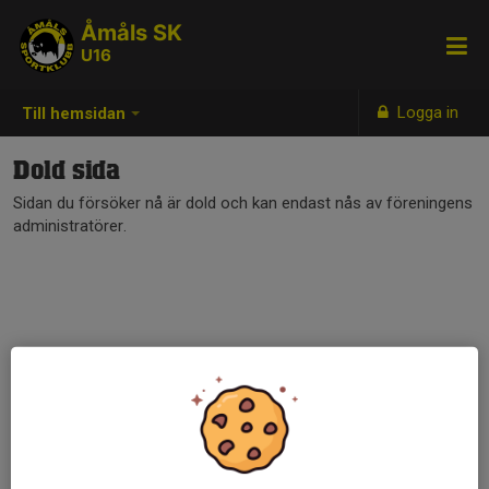
Åmåls SK
U16
Logga in
Till hemsidan
Dold sida
Sidan du försöker nå är dold och kan endast nås av föreningens
administratörer.