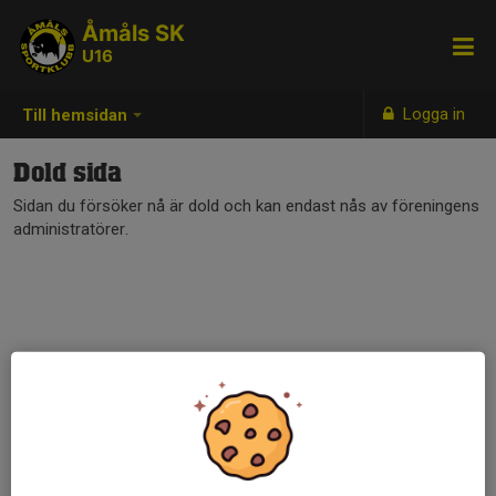
Åmåls SK
U16
Logga in
Till hemsidan
Dold sida
Sidan du försöker nå är dold och kan endast nås av föreningens
administratörer.