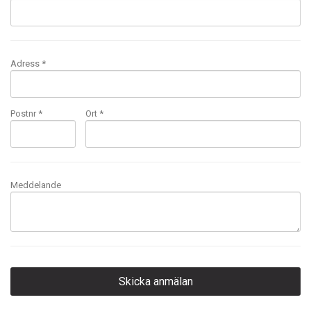
Adress *
Postnr *
Ort *
Meddelande