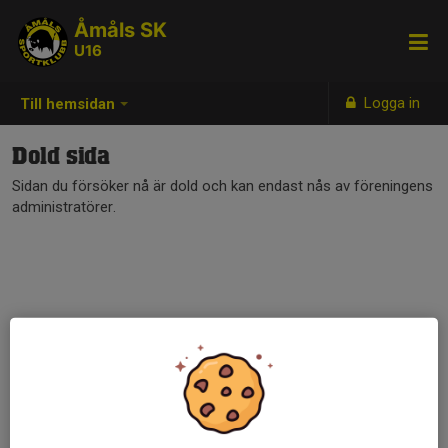
Åmåls SK
U16
Logga in
Till hemsidan
Dold sida
Sidan du försöker nå är dold och kan endast nås av föreningens
administratörer.