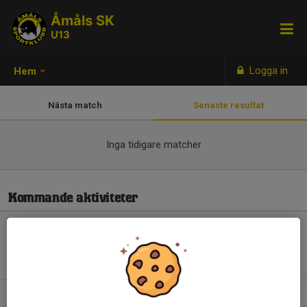
Åmåls SK
U13
Logga in
Hem
Nästa match
Senaste resultat
Inga tidigare matcher
Kommande aktiviteter
Inga aktiviteter inbokade
Hela kalendern