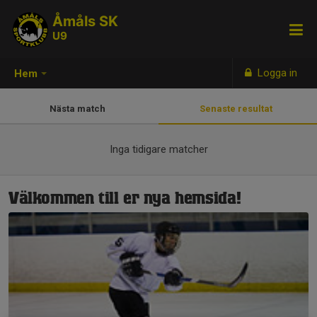
Åmåls SK
U9
Logga in
Hem
Nästa match
Senaste resultat
Inga tidigare matcher
Välkommen till er nya hemsida!