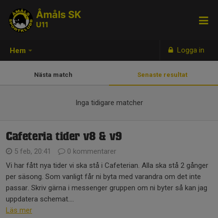
Åmåls SK
U11
Logga in
Hem
Nästa match
Senaste resultat
Inga tidigare matcher
Cafeteria tider v8 & v9
5 feb, 20:41
0 kommentarer
Vi har fått nya tider vi ska stå i Cafeterian. Alla ska stå 2 gånger
per säsong. Som vanligt får ni byta med varandra om det inte
passar. Skriv gärna i messenger gruppen om ni byter så kan jag
uppdatera schemat....
Läs mer