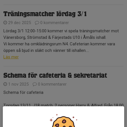
Träningsmatcher lördag 3/1
29 dec 2025
0 kommentarer
Lördag 3/1 12:00-15:00 kommer vi spela träningsmatcher mot
Vänersborg, Strömstad & Färjestads U10 i Åmåls ishall.
Vi kommer ha omklädningsrum N4. Cafeterian kommer vara
öppen så bjud in släkt och vänner till ishallen....
Läs mer
Schema för cafeteria & sekretariat
1 nov 2025
0 kommentarer
Schema för cafeteria
Torsdag 13/11. J18 match. 2 personer Harry & Alfred. Från 18.00
Fredag 14/11. U15 match. 2 personer Carl & Hampus. Från 18.30
Lördag 15/11. Hockey/skridsko. 1 person Melker M Från 09.30-
12.00