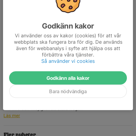
Lördag 15/11....
Läs mer
Godkänn kakor
Föräldramöte 20/1
Vi använder oss av kakor (cookies) för att vår
15 jan 2025
0 kommentarer
webbplats ska fungera bra för dig. De används
även för webbanalys i syfte att hjälpa oss att
Förädramöte måndag 20/1 17:40 i cafeterian. Lite info och
förbättra våra tjänster.
möjlighet att ställa frågor.
Så använder vi cookies
Läs mer
Godkänn alla kakor
Föräldramöte
Bara nödvändiga
18 sep 2024
0 kommentarer
Vi kör ett föräldramöte måndag 30september 17:40 i cafeterian.
Lite info och möjlighet att ställa frågor.
Läs mer
Fler nyheter