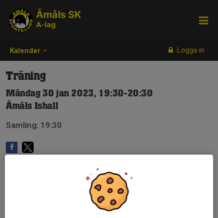
Åmåls SK
A-lag
Logga in
Kalender
Träning
Måndag 30 jan 2023, 19:30-20:30
Åmåls Ishall
Samling: 19:30