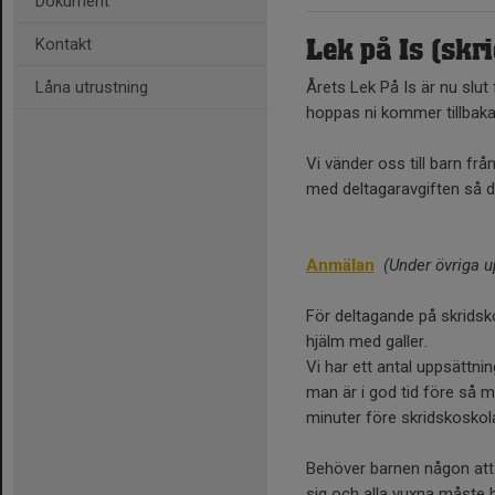
Dokument
Kontakt
Lek på Is (sk
Låna utrustning
Årets Lek På Is är nu slut
hoppas ni kommer tillbaka t
Vi vänder oss till barn fr
med deltagaravgiften så de
Anmälan
(Under övriga u
För deltagande på skridsk
hjälm med galler.
Vi har ett antal uppsättnin
man är i god tid före så m
minuter före skridskoskola
Behöver barnen någon att
sig och alla vuxna måste 