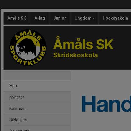
Åmåls SK
A-lag
Junior
Ungdom
Hockeyskola
Åmåls SK
Skridskoskola
Hem
Nyheter
Kalender
Bildgalleri