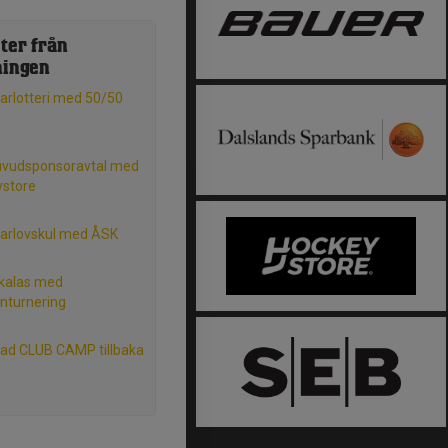
ter från
ningen
rlotteri med 50/50
uvudsponsoravtal med
ystore
rlovskul med ÅSK
kalas med
nturnering
tad CLUB CAMP tillbaka