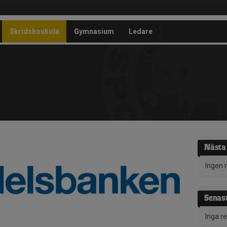
Skridskoskola
Gymnasium
Ledare
Nästa
Ingen 
Senast
Inga r