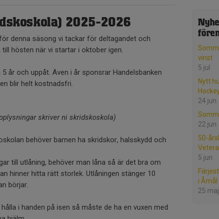
ridskoskola) 2025-2026
Nyhe
före
 för denna säsong vi tackar för deltagandet och
Somma
ill hösten när vi startar i oktober igen.
vinst
5 jul
ån 5 år och uppåt. Även i år sponsrar Handelsbanken
Nytt h
n blir helt kostnadsfri.
Hocke
24 jun
Somma
pplysningar skriver ni skridskoskola)
22 jun
50-års
oskolan behöver barnen ha skridskor, halsskydd och
Vetera
5 jun
gar till utlåning, behöver man låna så är det bra om
Färjes
an hinner hitta rätt storlek. Utlåningen stänger 10
i Åmål
n börjar.
25 maj
 hålla i handen på isen så måste de ha en vuxen med
ha hjälm.