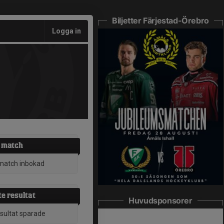
Biljetter Färjestad-Örebro
Logga in
 match
match inbokad
e resultat
Huvudsponsorer
esultat sparade