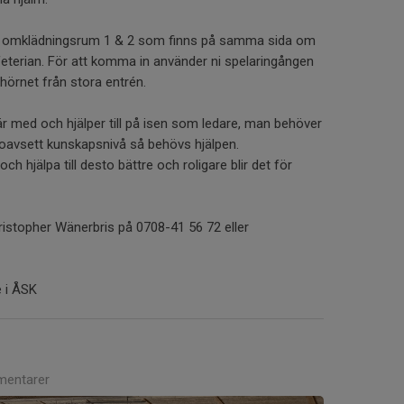
 i omklädningsrum 1 & 2 som finns på samma sida om
eterian. För att komma in använder ni spelaringången
 hörnet från stora entrén.
 är med och hjälper till på isen som ledare, man behöver
oavsett kunskapsnivå så behövs hjälpen.
h hjälpa till desto bättre och roligare blir det för
ristopher Wänerbris på 0708-41 56 72 eller
e i ÅSK
entarer