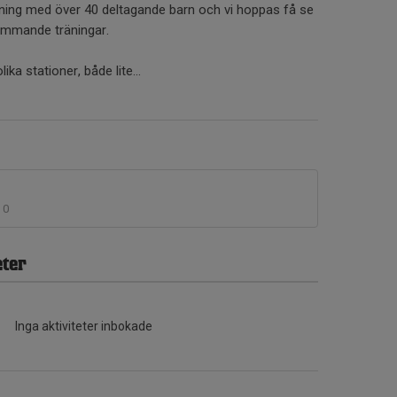
ällning med över 40 deltagande barn och vi hoppas få se
ommande träningar.
ika stationer, både lite...
0
ter
Inga aktiviteter inbokade