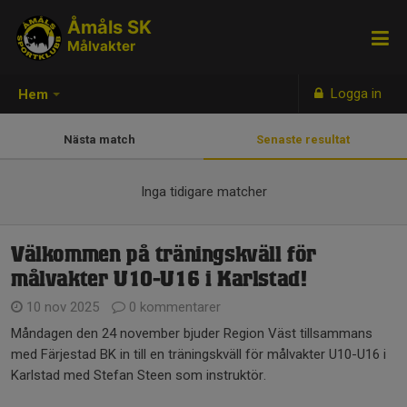
Åmåls SK
Målvakter
Logga in
Hem
Nästa match
Senaste resultat
Inga tidigare matcher
Välkommen på träningskväll för
målvakter U10-U16 i Karlstad!
10 nov 2025
0 kommentarer
Måndagen den 24 november bjuder Region Väst tillsammans
med Färjestad BK in till en träningskväll för målvakter U10-U16 i
Karlstad med Stefan Steen som instruktör.