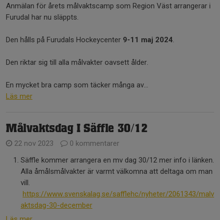
Anmälan för årets målvaktscamp som Region Väst arrangerar i
Furudal har nu släppts.
Den hålls på Furudals Hockeycenter
9-11 maj 2024
.
Den riktar sig till alla målvakter oavsett ålder.
En mycket bra camp som täcker många av...
Läs mer
Målvaktsdag I Säffle 30/12
22 nov 2023
0 kommentarer
Säffle kommer arrangera en mv dag 30/12 mer info i länken.
Alla åmålsmålvakter är varmt välkomna att deltaga om man
vill.
https://www.svenskalag.se/safflehc/nyheter/2061343/malv
aktsdag-30-december
Läs mer