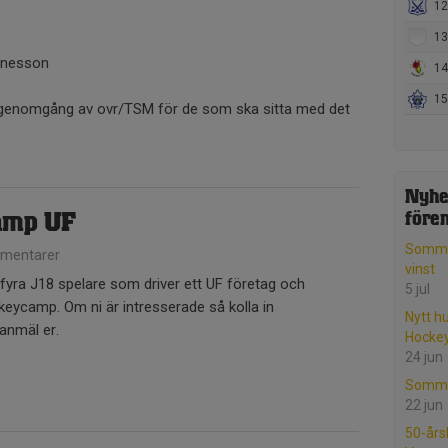
12.
13.
annesson
14
15
 genomgång av ovr/TSM för de som ska sitta med det
Nyhe
amp UF
före
Somma
mentarer
vinst
v fyra J18 spelare som driver ett UF företag och
5 jul
keycamp. Om ni är intresserade så kolla in
Nytt h
anmäl er.
Hocke
24 jun
Somma
22 jun
50-års