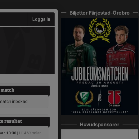
Biljetter Färjestad-Örebro
Logga in
 match
match inbokad
e resultat
Huvudsponsorer
mar 10:30
| U14 Värmland B