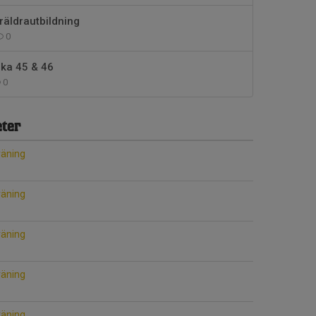
räldrautbildning
0
cka 45 & 46
0
ter
räning
räning
räning
räning
räning