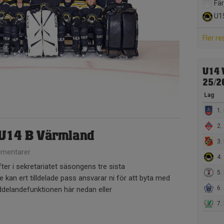
Fär
U1
Fler re
U14 
25/2
Lag
1.
2. 
 U14 B Värmland
3. 
mentarer
4.
er i sekretariatet säsongens tre sista
5. 
kan ert tilldelade pass ansvarar ni för att byta med
6. 
elandefunktionen här nedan eller
7. 