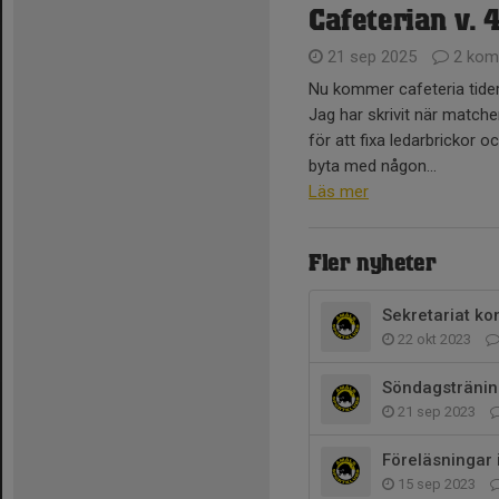
Cafeterian v. 
21 sep 2025
2 kom
Nu kommer cafeteria tider!
Jag har skrivit när match
för att fixa ledarbrickor 
byta med någon...
Läs mer
Fler nyheter
Sekretariat k
22 okt 2023
Söndagstränin
21 sep 2023
Föreläsningar 
15 sep 2023