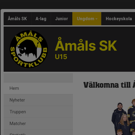
Åmåls SK
A-lag
Junior
Ungdom
Hockeyskola
Åmåls SK
U15
Välkomna till
Hem
Nyheter
Truppen
Matcher