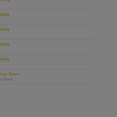
räning
räning
räning
räning
cup i Sunne
a i Sunne