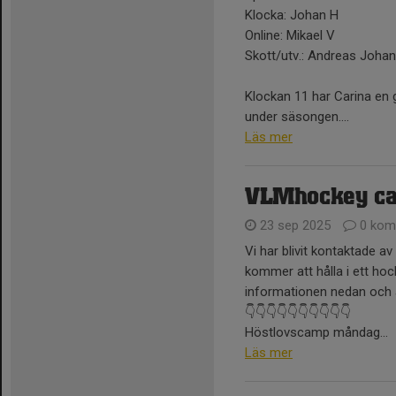
Klocka: Johan H
Online: Mikael V
Skott/utv.: Andreas Joh
Klockan 11 har Carina en
under säsongen....
Läs mer
VLMhockey c
23 sep 2025
0 kom
Vi har blivit kontaktade a
kommer att hålla i ett hoc
informationen nedan och 
👇👇👇👇👇👇👇👇👇👇
Höstlovscamp måndag...
Läs mer