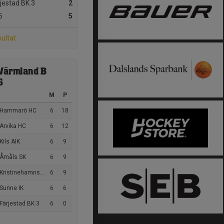
jestad BK 3
2
5
5
sultat
Värmland B
6
M
P
 Hammarö HC
6
18
Arvika HC
6
12
Kils AIK
6
9
 Åmåls SK
6
9
Kristinehamns HT
6
9
Sunne IK
6
6
Färjestad BK 3
6
0