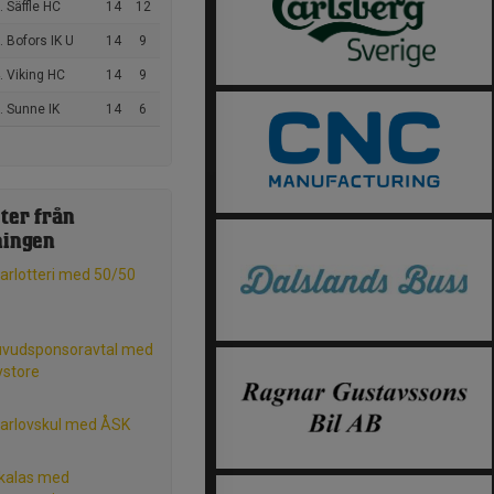
 Säffle HC
14
12
 Bofors IK U
14
9
. Viking HC
14
9
. Sunne IK
14
6
ter från
ningen
rlotteri med 50/50
uvudsponsoravtal med
ystore
rlovskul med ÅSK
kalas med