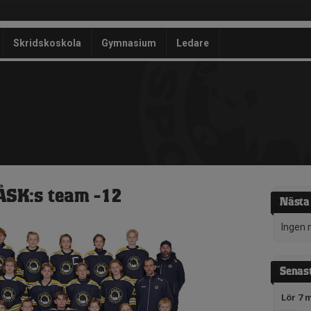
Skridskoskola
Gymnasium
Ledare
 ÅSK:s team -12
Nästa
Ingen 
Senast
Lör 7 