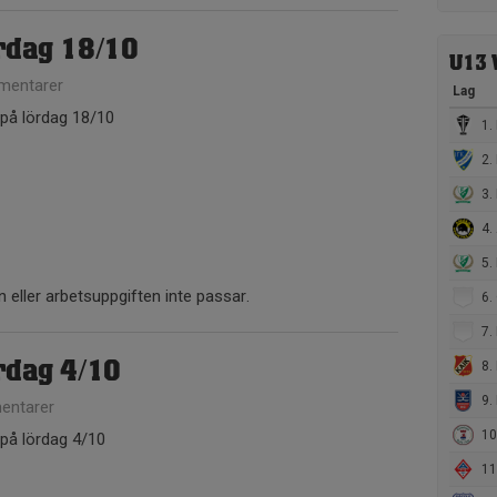
ördag 18/10
U13 
mentarer
Lag
 på lördag 18/10
1. 
2. 
3. 
4.
5. 
 eller arbetsuppgiften inte passar.
6.
7. 
8. 
rdag 4/10
9.
entarer
10.
 på lördag 4/10
11