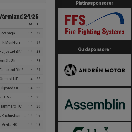
Platinasponsorer
Värmland 24/25
M
P
Forshaga IF
14
42
IFK Munkfors
14
39
Guldsponsorer
Färjestad BK:1
14
28
 Åmåls SK
14
28
Färjestad BK:2
14
23
 Örebro HUF
14
22
Filipstads IF
14
22
Kils AIK
14
21
 Hammarö HC
14
20
 Kristinehamns HT
14
16
. Arvika HC
14
13