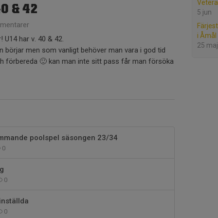
Vetera
40 & 42
5 jun
mentarer
Färjes
i Åmål
 U14 har v. 40 & 42.
25 maj
en börjar men som vanligt behöver man vara i god tid
och förbereda 🙂 kan man inte sitt pass får man försöka
ommande poolspel säsongen 23/34
0
g
0
inställda
0