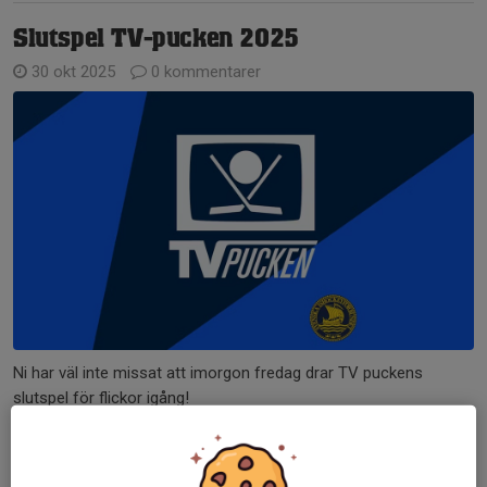
Slutspel TV-pucken 2025
30 okt 2025
0 kommentarer
Ni har väl inte missat att imorgon fredag drar TV puckens
slutspel för flickor igång!
Värmland imponerade stort i kvalspelet och vann sin grupp och
imorgon möter dom Småland i kvartsfinalen.