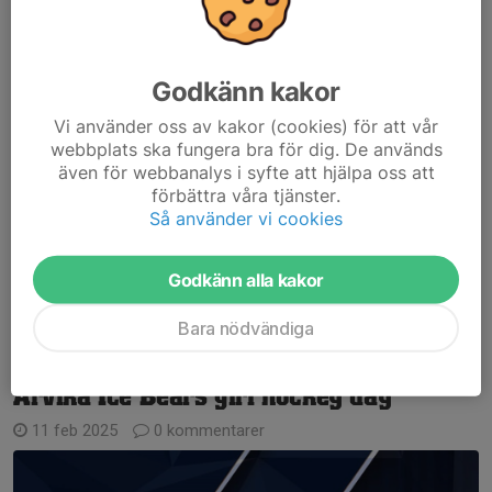
Med i Värmlandslaget har vi...
Läs mer
Godkänn kakor
Tjejträning
Vi använder oss av kakor (cookies) för att vår
3 okt 2025
0 kommentarer
webbplats ska fungera bra för dig. De används
även för webbanalys i syfte att hjälpa oss att
På fredag 10/10 kl 19:10 drar tjejträningen igång.
förbättra våra tjänster.
Alla tjejer i alla åldersgrupper är välkomna.
Så använder vi cookies
Preliminärt varannan fredag och där vi delar is med
målvaktsträningen.
Godkänn alla kakor
Det kommer inte skickas ut någon kallelse till...
Läs mer
Bara nödvändiga
Arvika Ice Bears girl hockey day
11 feb 2025
0 kommentarer