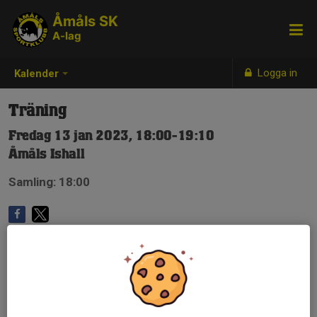
Åmåls SK
A-lag
Logga in
Kalender
Träning
Fredag 13 jan 2023, 18:00-19:10
Åmåls Ishall
Samling: 18:00