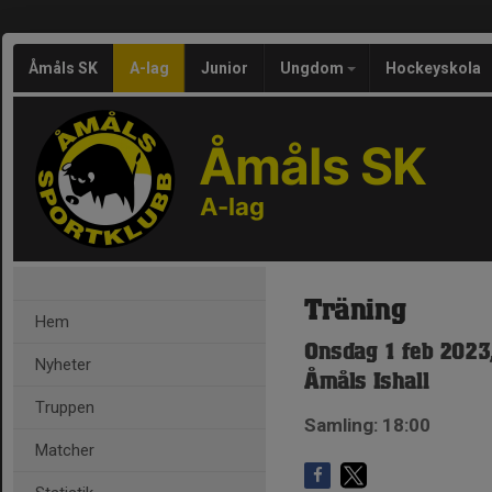
Åmåls SK
A-lag
Junior
Ungdom
Hockeyskola
Åmåls SK
A-lag
Träning
Hem
Onsdag 1 feb 2023
Nyheter
Åmåls Ishall
Truppen
Samling: 18:00
Matcher