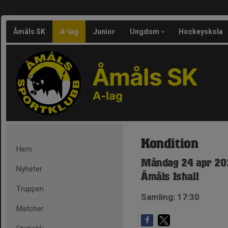
Åmåls SK
A-lag
Junior
Ungdom
Hockeyskola
Åmåls SK
A-lag
Kondition
Hem
Måndag 24 apr 20
Nyheter
Åmåls Ishall
Truppen
Samling: 17:30
Matcher