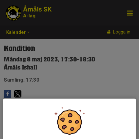
Åmåls SK
A-lag
Logga in
Kalender
Kondition
Måndag 8 maj 2023, 17:30-18:30
Åmåls Ishall
Samling: 17:30