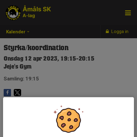
Åmåls SK
A-lag
Logga in
Kalender
Styrka/koordination
Onsdag 12 apr 2023, 19:15-20:15
Jeje's Gym
Samling: 19:15