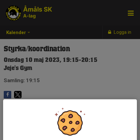
Åmåls SK
A-lag
Logga in
Kalender
Styrka/koordination
Onsdag 10 maj 2023, 19:15-20:15
Jeje's Gym
Samling: 19:15