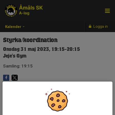
Åmåls SK
A-lag
Logga in
Kalender
Styrka/koordination
Onsdag 31 maj 2023, 19:15-20:15
Jeje's Gym
Samling: 19:15