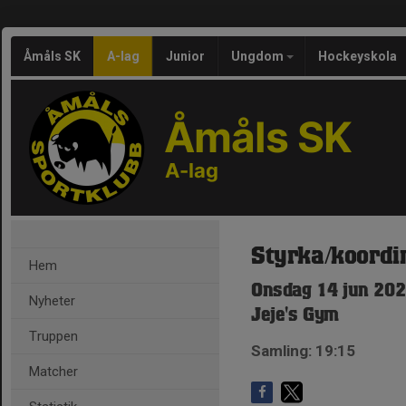
Åmåls SK
A-lag
Junior
Ungdom
Hockeyskola
Åmåls SK
A-lag
Styrka/koordi
Hem
Onsdag 14 jun 202
Nyheter
Jeje's Gym
Truppen
Samling: 19:15
Matcher