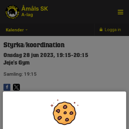
Åmåls SK
A-lag
Logga in
Kalender
Styrka/koordination
Onsdag 28 jun 2023, 19:15-20:15
Jeje's Gym
Samling: 19:15