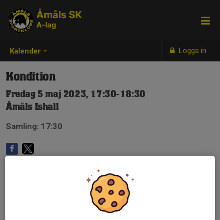
Åmåls SK
A-lag
Logga in
Kalender
Kondition
Fredag 5 maj 2023, 17:30-18:30
Åmåls Ishall
Samling: 17:30