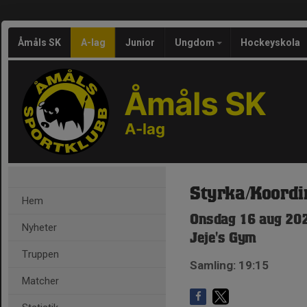
Åmåls SK
A-lag
Junior
Ungdom
Hockeyskola
Åmåls SK
A-lag
Styrka/Koordi
Hem
Onsdag 16 aug 202
Nyheter
Jeje's Gym
Truppen
Samling: 19:15
Matcher