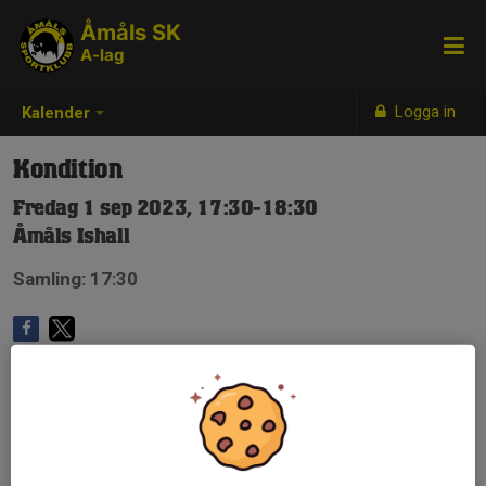
Åmåls SK
A-lag
Logga in
Kalender
Kondition
Fredag 1 sep 2023, 17:30-18:30
Åmåls Ishall
Samling: 17:30