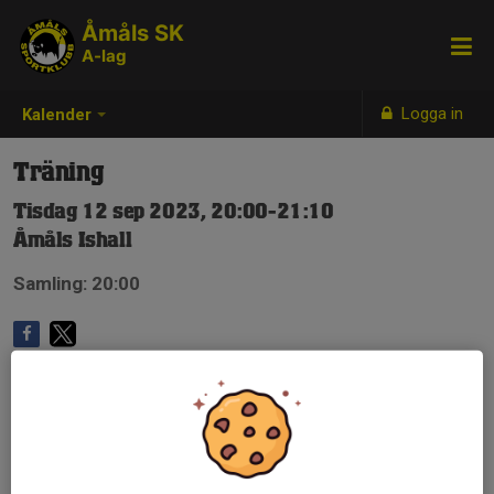
Åmåls SK
A-lag
Logga in
Kalender
Träning
Tisdag 12 sep 2023, 20:00-21:10
Åmåls Ishall
Samling: 20:00