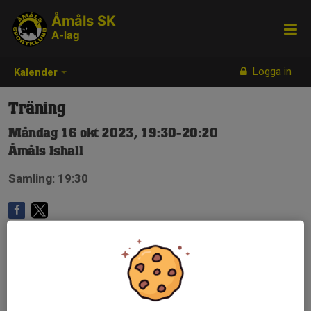
Åmåls SK
A-lag
Logga in
Kalender
Träning
Måndag 16 okt 2023, 19:30-20:20
Åmåls Ishall
Samling: 19:30