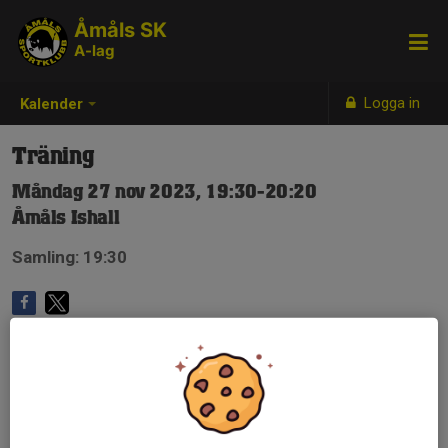
Åmåls SK
A-lag
Logga in
Kalender
Träning
Måndag 27 nov 2023, 19:30-20:20
Åmåls Ishall
Samling: 19:30