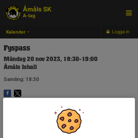
Åmåls SK
A-lag
Logga in
Kalender
Fyspass
Måndag 20 nov 2023, 18:30-19:00
Åmåls Ishall
Samling: 18:30