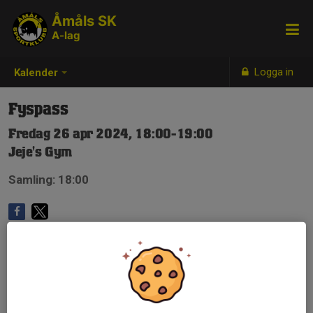
Åmåls SK
A-lag
Logga in
Kalender
Fyspass
Fredag 26 apr 2024, 18:00-19:00
Jeje's Gym
Samling: 18:00