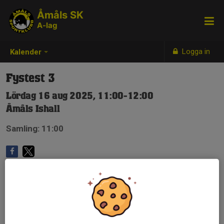
Åmåls SK
A-lag
Logga in
Kalender
Fystest 3
Lördag 16 aug 2025, 11:00-12:00
Åmåls Ishall
Samling: 11:00