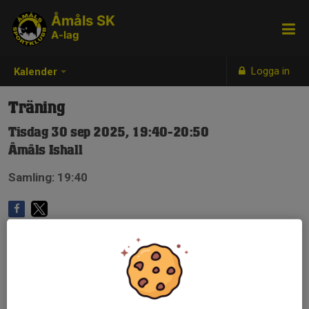
Åmåls SK
A-lag
Logga in
Kalender
Träning
Tisdag 30 sep 2025, 19:40-20:50
Åmåls Ishall
Samling: 19:40