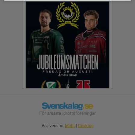
För
smarta
idrottsföreningar
Välj version:
Mobil
|
Desktop