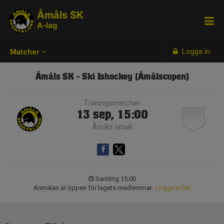
Åmåls SK
A-lag
Logga in
Matcher
Åmåls SK - Ski Ishockey (Åmålscupen)
Träningsmatcher
13 sep, 15:00
Åmåls Ishall
Samling 15:00
Anmälan är öppen för lagets medlemmar.
Logga in här