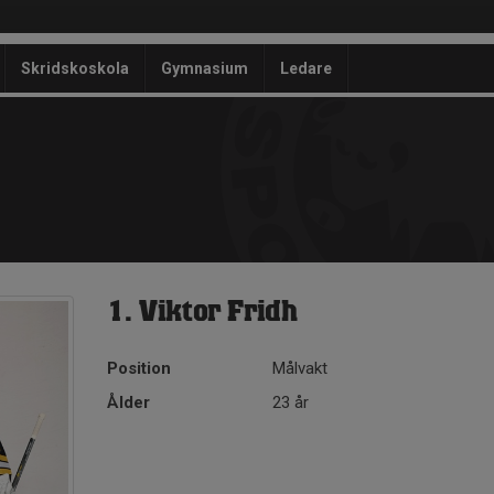
Skridskoskola
Gymnasium
Ledare
1. Viktor Fridh
Position
Målvakt
Ålder
23 år