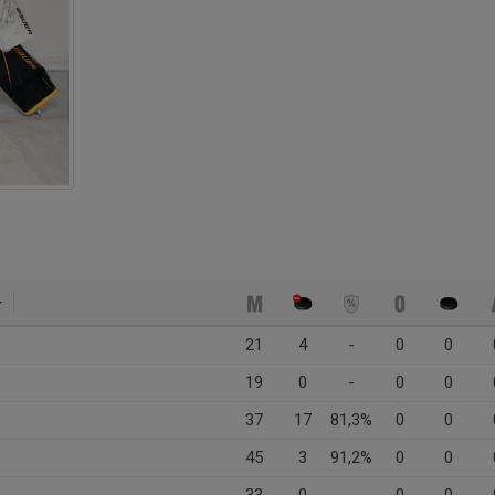
21
4
-
0
0
19
0
-
0
0
37
17
81,3%
0
0
45
3
91,2%
0
0