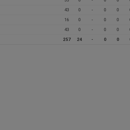
33
0
-
0
0
43
0
-
0
0
16
0
-
0
0
43
0
-
0
0
257
24
-
0
0