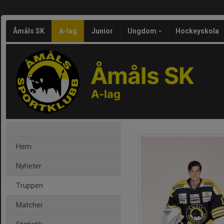
Åmåls SK
A-lag
Junior
Ungdom
Hockeyskola
Åmåls SK
A-lag
Hem
Nyheter
Truppen
Matcher