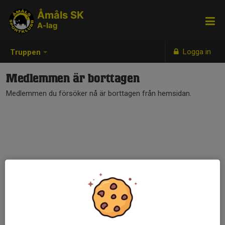
Åmåls SK
A-lag
Logga in
Truppen
Medlemmen är borttagen
Medlemmen du försöker nå är borttagen från hemsidan.