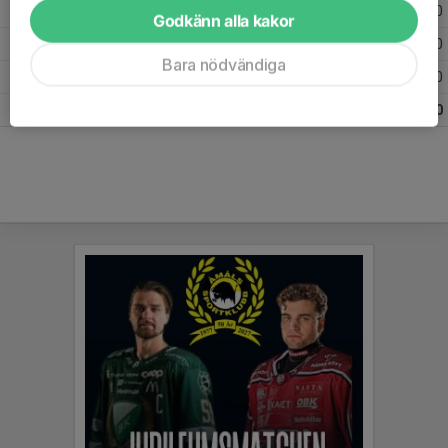
Säsongen 17/18
25
0
0
Godkänn alla kakor
Säsongen 16/17
10
0
0
Bara nödvändiga
Säsongen 15/16
2
0
0
Totalt
261
0
0