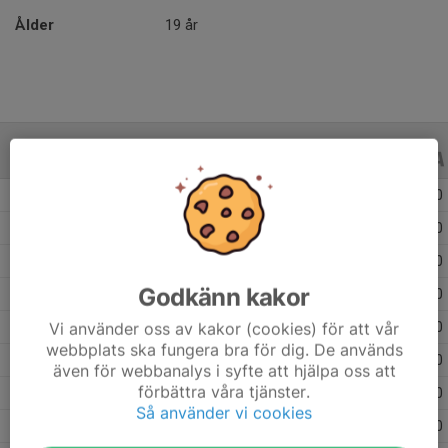
Ålder
19 år
ALLA SERIER
ALLA ÅR
Säsongen 25/26
51
0
0
Säsongen 24/25
29
0
0
Säsongen 23/24
28
0
0
Godkänn kakor
Säsongen 22/23
25
0
0
Vi använder oss av kakor (cookies) för att vår
Säsongen 21/22
26
0
0
webbplats ska fungera bra för dig. De används
Säsongen 20/21
7
0
0
även för webbanalys i syfte att hjälpa oss att
förbättra våra tjänster.
Säsongen 19/20
28
0
0
Så använder vi cookies
Säsongen 18/19
30
0
0